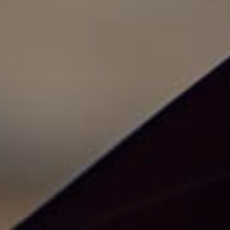
i –
eti za
5
5
Test
ije
e
edinačne
5
uge
i
5
uzmite

 Brošuru