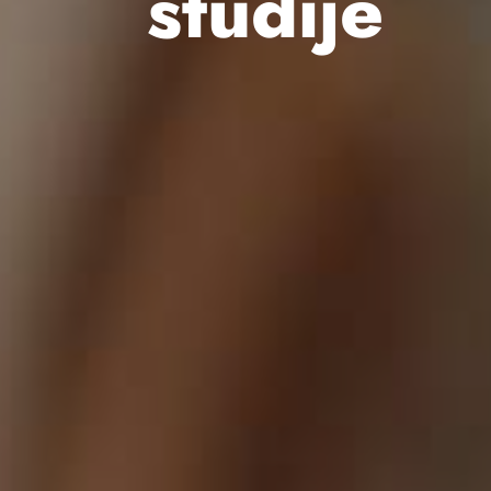
studije
Studi
u Špa
Studi
u Gr
Budg
frien
Ostali
univer