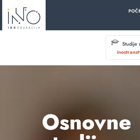
POČ
Studije 
inostranst
OSNO
STUDI
Osnovne
Studi
u Itali