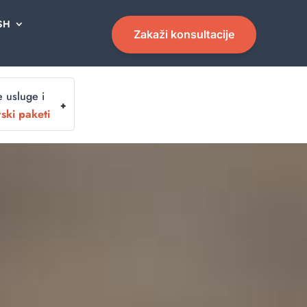
SH
Zakaži konsultacije
 usluge i
ski paketi
Y &
UGE I
PROFESIONALNA
EL
NTORSKI
ORIJENTACIJA
RAMI
ETI
Harrison
dualni
torski
Assessment
5