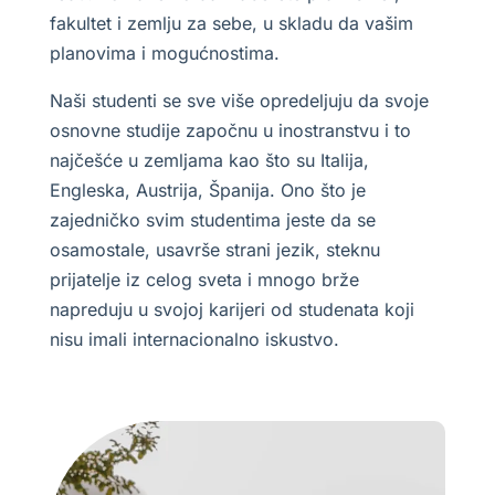
fakultet i zemlju za sebe, u skladu da vašim
planovima i mogućnostima.
Naši studenti se sve više opredeljuju da svoje
osnovne studije započnu u inostranstvu i to
najčešće u zemljama kao što su Italija,
Engleska, Austrija, Španija. Ono što je
zajedničko svim studentima jeste da se
osamostale, usavrše strani jezik, steknu
prijatelje iz celog sveta i mnogo brže
napreduju u svojoj karijeri od studenata koji
nisu imali internacionalno iskustvo.