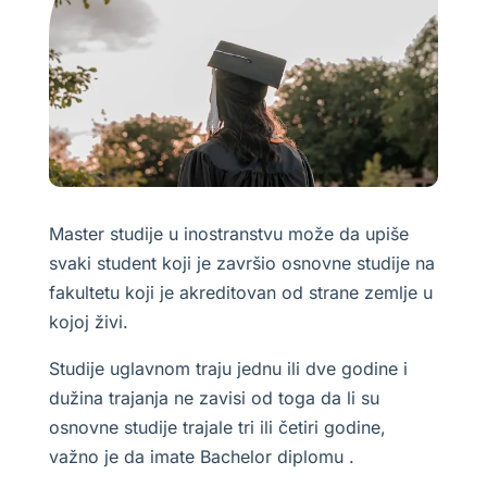
Master studije u inostranstvu može da upiše
svaki student koji je završio osnovne studije na
fakultetu koji je akreditovan od strane zemlje u
kojoj živi.
Studije uglavnom traju jednu ili dve godine i
dužina trajanja ne zavisi od toga da li su
osnovne studije trajale tri ili četiri godine,
važno je da imate Bachelor diplomu .