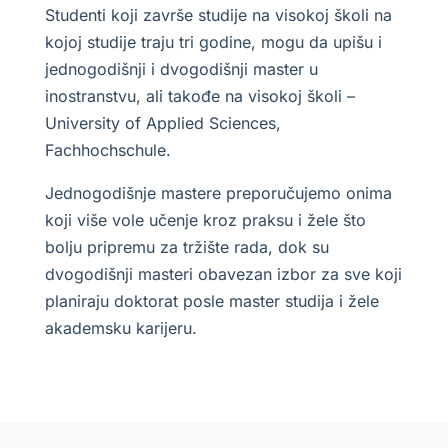
Studenti koji završe studije na visokoj školi na
kojoj studije traju tri godine, mogu da upišu i
jednogodišnji i dvogodišnji master u
inostranstvu, ali takođe na visokoj školi –
University of Applied Sciences,
Fachhochschule.
Jednogodišnje mastere preporučujemo onima
koji više vole učenje kroz praksu i žele što
bolju pripremu za tržište rada, dok su
dvogodišnji masteri obavezan izbor za sve koji
planiraju doktorat posle master studija i žele
akademsku karijeru.