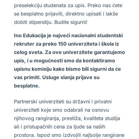
preselekciju studenata za upis. Preko nas ćete
se besplatno prijaviti, direktno upisati i lakše
dobiti stipendiju. Budite sigurni!
Ino Edukacija je najveći nacionalni studentski
rekruter za preko 150 univerziteta i škola iz
celog sveta. Za ove univerzitete garantujemo
upis, i u mogućnosti smo da kontaktiramo
upisnu komisiju kako bismo bili sigurni da će
vas primiti. Usluge slanja prijave su
besplatne.
Partnerski univerziteti su državni i privatni
univerziteti koje smo odabrali na osnovu
njihovog rangiranja, prestiža, kvaliteta studija
ali i pristupačnih cena za ljude sa naših
prostora. Ispod smo izdvojili najbolje rangirane