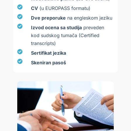
CV
(u EUROPASS formatu)
Dve preporuke
na engleskom jeziku
Izvod ocena sa studija
preveden
kod sudskog tumača (Certified
transcripts)
Sertifikat jezika
Skeniran pasoš