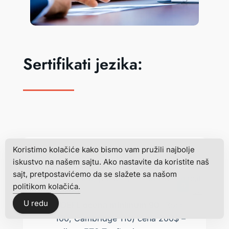
Sertifikati jezika:
Engleski jezik
Koristimo kolačiće kako bismo vam pružili najbolje
iskustvo na našem sajtu. Ako nastavite da koristite naš
CAE ocena A i B
(CPE sa svim
sajt, pretpostavićemo da se slažete sa našom
ocenama), polažu se u British Council
politikom kolačića.
0
centru
U redu
TOEFL ocena minimum 90
(Bocconi
100, Cambridge 110) cena 200$ –