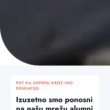
PUT KA USPEHU KROZ INO
EDUKACIJU
Izuzetno smo ponosni
na našu mrežu alumni