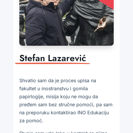
Stefan Lazarević
Shvatio sam da je proces upisa na
fakultet u inostranstvu i gomila
papirlogije, misija koju ne mogu da
pređem sam bez stručne pomoći, pa sam
na preporuku kontaktirao INO Edukaciju
za pomoć.