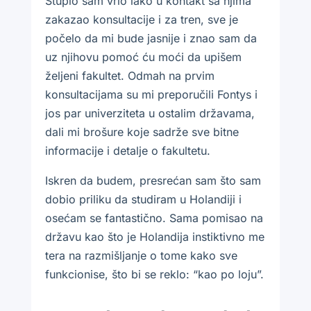
Stupio sam vrlo lako u kontakt sa njima
zakazao konsultacije i za tren, sve je
počelo da mi bude jasnije i znao sam da
uz njihovu pomoć ću moći da upišem
željeni fakultet. Odmah na prvim
konsultacijama su mi preporučili Fontys i
jos par univerziteta u ostalim državama,
dali mi brošure koje sadrže sve bitne
informacije i detalje o fakultetu.
Iskren da budem, presrećan sam što sam
dobio priliku da studiram u Holandiji i
osećam se fantastično. Sama pomisao na
državu kao što je Holandija instiktivno me
tera na razmišljanje o tome kako sve
funkcionise, što bi se reklo: “kao po loju”.