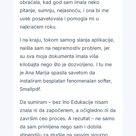
obraćala, kad god sam imala neko
pitanje, sumnju, nejasnoću, i ona bi me
uvek posavetovala i pomogla mi u
najkraćem roku.
I na kraju, tokom samog slanja aplikacije,
naišla sam na nepremostiv problem, jer
su sva moja dokumenta imala više
kilobajta nego što je dozvoljeno. I tu me
je Ana Marija spasila savetom da
instaliram besplatan fenomenalan softer,
Smallpdf.
Da sumiram – bez Ino Edukacije nisam
znala ni da započenem, a očigledno ni da
završim ceo proces. A rezultat – ne samo
da sam primljena nego sam i dobila
stipendiju za studije na sasvim sigurno