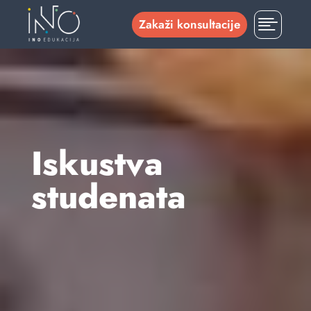

Zakaži konsultacije
Iskustva
studenata