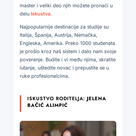
master i veliki deo njih možete pronaći u
delu
Iskustva.
Najpopularnije destinacije za studije su
Italija, Španija, Austrija, Nemačka,
Engleska, Amerika. Preko 1000 studenata
je prošlo kroz naš sistem i dalo nam svoje
poverenje. Budite i vi među njima, skratite
lutanje, uštedite novac i prepustite se u
ruke profesionalcima.
ISKUSTVO RODITELJA:
JELENA
BAČIĆ ALIMPIĆ