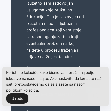
Izuzetno sam zadovoljan
uslugama koje pruža Ino
Edukacije. Tim je sastavljen od
izuzetnih mladih i ljubaznih
profesionalaca koji vam stoje
na raspolaganju za bilo koji
eventualni problem na koji
naiđete u procesu traženja i
prijave na željeni fakultet.
Meni su iz Edukacije pomogli
Koristimo kolačiće kako bismo vam pružili najbolje
da izaberem pravi master
iskustvo na našem sajtu. Ako nastavite da koristite naš
program za sebe pošto sam
sajt, pretpostavićemo da se slažete sa našom
bio neodlučan, pomogli su mi
politikom kolačića.
0
oko prijave za master kao i
U redu
oko apliciranja za vizu.