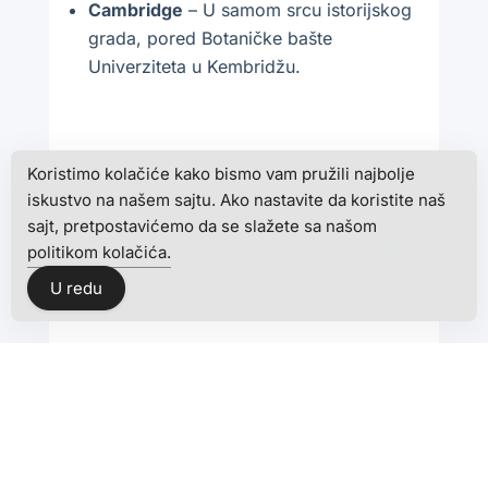
Cambridge
– U samom srcu istorijskog
grada, pored Botaničke bašte
Univerziteta u Kembridžu.
Koristimo kolačiće kako bismo vam pružili najbolje
iskustvo na našem sajtu. Ako nastavite da koristite naš
sajt, pretpostavićemo da se slažete sa našom
politikom kolačića.
0
U redu