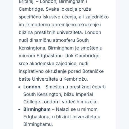
Britaniji – London, Birmingham i
Cambridge. Svaka lokacija pruža
specifično iskustvo učenja, ali zajedničko
im je moderno opremljeno okruženje i
blizina prestižnih univerziteta. London
nudi dinamičnu atmosferu South
Kensingtona, Birmingham je smešten u
mirnom Edgbastonu, dok Cambridge,
srce akademske zajednice, nudi
inspirativno okruženje pored Botaničke
bašte Univerziteta u Kembridžu.
London
– Smešten u prestižnoj četvrti
South Kensington, blizu Imperial
College London i vodećih muzeja.
Birmingham
– Nalazi se u mirnom
Edgbastonu, u blizini Univerziteta u
Birminghamu.