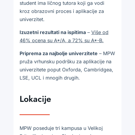
student ima ličnog tutora koji ga vodi
kroz obrazovni proces i aplikacije za
univerzitet.
Izuzetni rezultati na ispitima
–
Više od
46% ocena su A*/A, a 72% su A*-B.
Priprema za najbolje univerzitete
– MPW
pruža vrhunsku podršku za aplikacije na
univerzitete poput Oxforda, Cambridgea,
LSE, UCL i mnogih drugih.
Lokacije
MPW poseduje tri kampusa u Velikoj