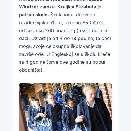
Windzor zamka. Kraljica Elizabeta je
patron škole.
Škola ima i dnevno i
rezidencijalne đake, ukupno 850 đaka,
od čega su 200 boarding (rezidencijalni)
đaci. Uzrast je od 4 do 18 godina, te đaci
mogu svoje celokupno školovanje da
završe ode. U Engleskoj se u školu kreće
sa 4 godine (prve dve godine su poput
obdaništa).