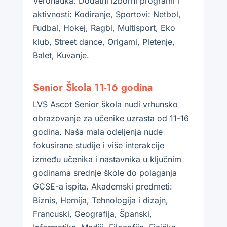
Veronauka. Dodatni izborni programi i
aktivnosti: Kodiranje, Sportovi: Netbol,
Fudbal, Hokej, Ragbi, Multisport, Eko
klub, Street dance, Origami, Pletenje,
Balet, Kuvanje.
Senior Škola 11-16 godina
LVS Ascot Senior škola nudi vrhunsko
obrazovanje za učenike uzrasta od 11-16
godina. Naša mala odeljenja nude
fokusirane studije i više interakcije
između učenika i nastavnika u ključnim
godinama srednje škole do polaganja
GCSE-a ispita. Akademski predmeti:
Biznis, Hemija, Tehnologija i dizajn,
Francuski, Geografija, Španski,