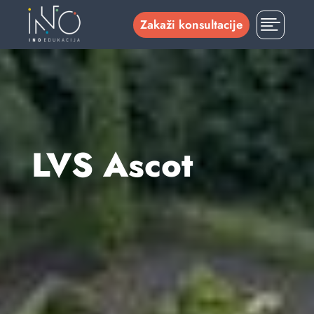

Zakaži konsultacije
LVS Ascot