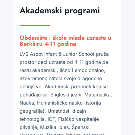
Akademski programi
Obdanište i škola mlađe uzraste u
Berkširu 4-11 godina
LVS Ascot Infant & Junior School pruža
prostor deci uzrasta od 4-11 godina da
rastu akademski, lično i emocionalno,
istovremeno štiteći svoje dragoceno
detinjstvo. Akademski predmeti koji se
pohađaju su: Engleski jezik, Matematika,
Nauka, Humanističke nauke (istorija i
geografija), Umetnost, dizajn i
tehnologija, ICT, Fizičko vaspitanje i
plivanje, Muzika, ples, Španski,