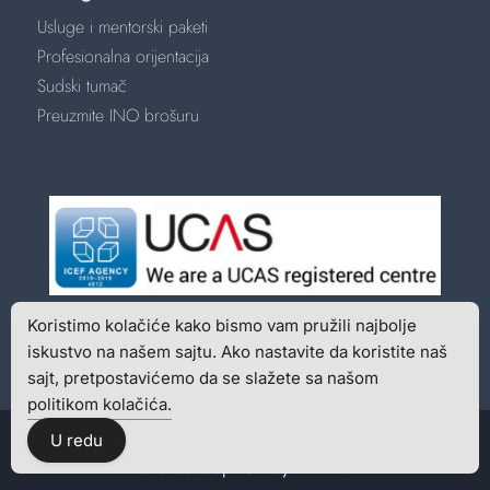
Usluge i mentorski paketi
Profesionalna orijentacija
Sudski tumač
Preuzmite INO brošuru
Koristimo kolačiće kako bismo vam pružili najbolje
iskustvo na našem sajtu. Ako nastavite da koristite naš
sajt, pretpostavićemo da se slažete sa našom
politikom kolačića.
0
Ino Edukacija © 2025. Sva prava zadržana. | Design
U redu
and development by
Runika
.