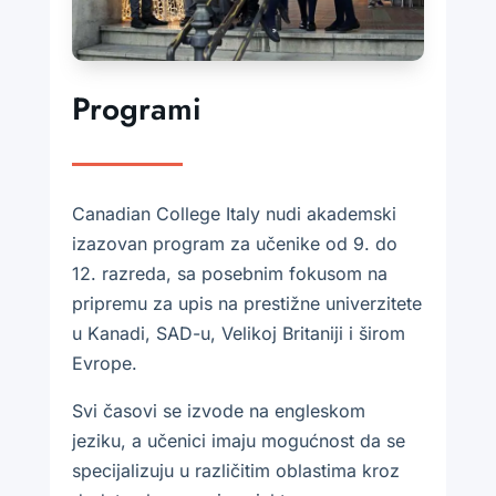
Programi
Canadian College Italy nudi akademski
izazovan program za učenike od 9. do
12. razreda, sa posebnim fokusom na
pripremu za upis na prestižne univerzitete
u Kanadi, SAD-u, Velikoj Britaniji i širom
Evrope.
Svi časovi se izvode na engleskom
jeziku, a učenici imaju mogućnost da se
specijalizuju u različitim oblastima kroz