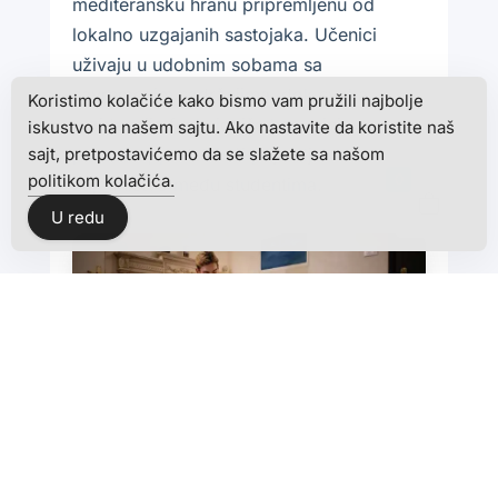
mediteransku hranu pripremljenu od
lokalno uzgajanih sastojaka. Učenici
uživaju u udobnim sobama sa
savremenim sadržajima, dok svaka
Koristimo kolačiće kako bismo vam pružili najbolje
rezidencija funkcioniše kao mini
iskustvo na našem sajtu. Ako nastavite da koristite naš
sajt, pretpostavićemo da se slažete sa našom
porodica, podstičući prijateljstva i
politikom kolačića.
0
zajedništvo među studentima.
U redu