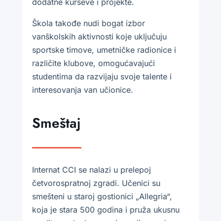
dodatne kurseve i projekte.
Škola takođe nudi bogat izbor
vanškolskih aktivnosti koje uključuju
sportske timove, umetničke radionice i
različite klubove, omogućavajući
studentima da razvijaju svoje talente i
interesovanja van učionice.
Smeštaj
Internat CCI se nalazi u prelepoj
četvorospratnoj zgradi. Učenici su
smešteni u staroj gostionici „Allegria“,
koja je stara 500 godina i pruža ukusnu