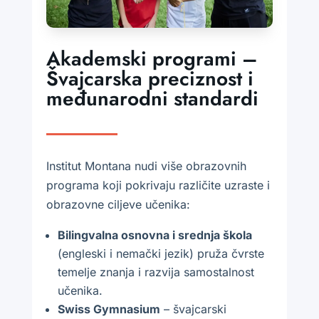
Akademski programi –
Švajcarska preciznost i
međunarodni standardi
Institut Montana nudi više obrazovnih
programa koji pokrivaju različite uzraste i
obrazovne ciljeve učenika:
Bilingvalna osnovna i srednja škola
(engleski i nemački jezik) pruža čvrste
temelje znanja i razvija samostalnost
učenika.
Swiss Gymnasium
– švajcarski