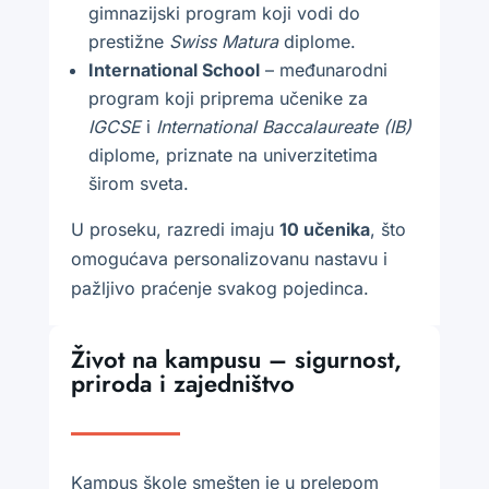
gimnazijski program koji vodi do
prestižne
Swiss Matura
diplome.
International School
– međunarodni
program koji priprema učenike za
IGCSE
i
International Baccalaureate (IB)
diplome, priznate na univerzitetima
širom sveta.
U proseku, razredi imaju
10 učenika
, što
omogućava personalizovanu nastavu i
pažljivo praćenje svakog pojedinca.
Život na kampusu – sigurnost,
priroda i zajedništvo
Kampus škole smešten je u prelepom