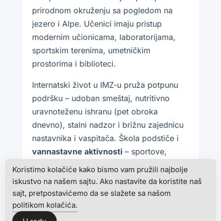
prirodnom okruženju sa pogledom na
jezero i Alpe. Učenici imaju pristup
modernim učionicama, laboratorijama,
sportskim terenima, umetničkim
prostorima i biblioteci.
Internatski život u IMZ-u pruža potpunu
podršku – udoban smeštaj, nutritivno
uravnoteženu ishranu (pet obroka
dnevno), stalni nadzor i brižnu zajednicu
nastavnika i vaspitača. Škola podstiče i
vannastavne aktivnosti
– sportove,
muziku, umetnost, dramske radionice,
Koristimo kolačiće kako bismo vam pružili najbolje
planinarenje, debate i volontiranje. Cilj je
iskustvo na našem sajtu. Ako nastavite da koristite naš
da se učenici razvijaju i akademski i lično,
sajt, pretpostavićemo da se slažete sa našom
kroz iskustvo koje oblikuje karakter i
politikom kolačića.
0
samopouzdanje.