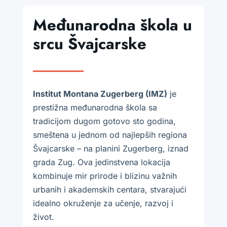
Međunarodna škola u
srcu Švajcarske
Institut Montana Zugerberg (IMZ)
je
prestižna međunarodna škola sa
tradicijom dugom gotovo sto godina,
smeštena u jednom od najlepših regiona
Švajcarske – na planini Zugerberg, iznad
grada Zug. Ova jedinstvena lokacija
kombinuje mir prirode i blizinu važnih
urbanih i akademskih centara, stvarajući
idealno okruženje za učenje, razvoj i
život.