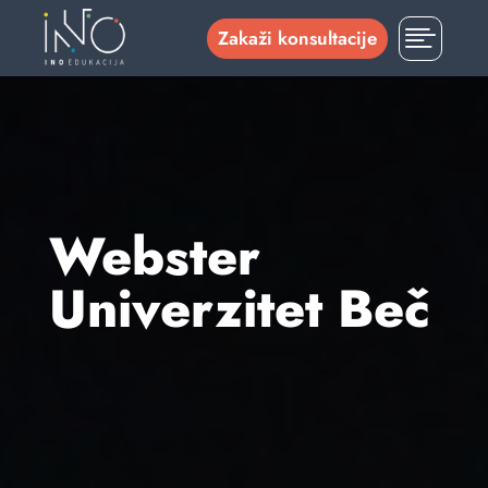

Zakaži konsultacije
Webster
Univerzitet Beč