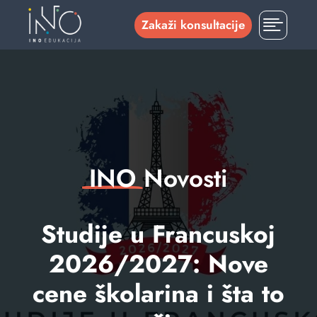

Zakaži konsultacije
INO
Novosti
Studije u Francuskoj
2026/2027: Nove
cene školarina i šta to