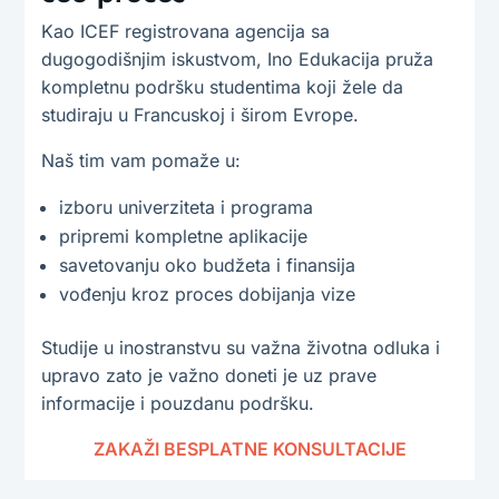
Kao ICEF registrovana agencija sa
dugogodišnjim iskustvom, Ino Edukacija pruža
kompletnu podršku studentima koji žele da
studiraju u Francuskoj i širom Evrope.
Naš tim vam pomaže u:
izboru univerziteta i programa
pripremi kompletne aplikacije
savetovanju oko budžeta i finansija
vođenju kroz proces dobijanja vize
Studije u inostranstvu su važna životna odluka i
upravo zato je važno doneti je uz prave
informacije i pouzdanu podršku.
ZAKAŽI BESPLATNE KONSULTACIJE