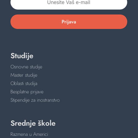
Prijava
Studije
Osnovne studije
Master studije
Oblasti studija
Besplatne prijave
Stipendije za inostranstvo
Srednje škole
Razmena u Americi