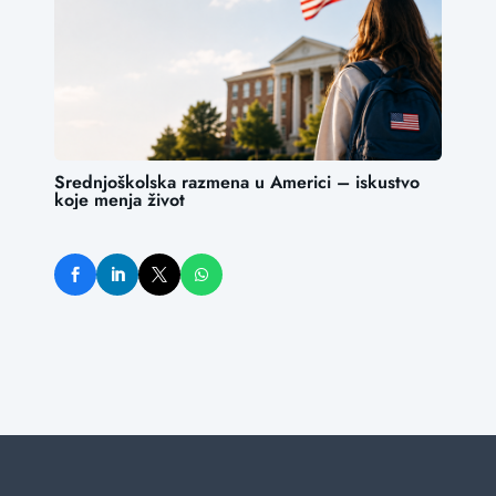
Srednjoškolska razmena u Americi – iskustvo
koje menja život