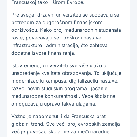
Francuskoj tako i širom Evrope.
Pre svega, državni univerziteti se suočavaju sa
potrebom za dugoročnom finansijskom
održivošću. Kako broj međunarodnih studenata
raste, povećavaju se i troškovi nastave,
infrastrukture i administracije, što zahteva
dodatne izvore finansiranja.
Istovremeno, univerziteti sve više ulažu u
unapređenje kvaliteta obrazovanja. To uključuje
modernizaciju kampusa, digitalizaciju nastave,
razvoj novih studijskih programa i jačanje
međunarodne konkurentnosti. Veće školarine
omogućavaju upravo takva ulaganja.
Važno je napomenuti i da Francuska prati
globalni trend. Sve veći broj evropskih zemalja
već je povećao školarine za međunarodne