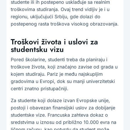
studente ili ih postepeno usklađuje sa realnim
troškovima studiranja. Ovaj trend vidljiv je i u
regionu, uključujući Srbiju, gde dolazi do
postepenog rasta troškova visokog obrazovanja.
Troškovi života i uslovi za
studentsku vizu
Pored školarine, studenti treba da planiraju i
troškove života, koji značajno zavise od grada u
kojem studiraju. Pariz je među najskupljim
gradovima u Evropi, dok su manji univerzitetski
centri znatno pristupačniji.
Za studente koji dolaze izvan Evropske unije,
postoji i obavezan finansijski uslov za dobijanje
studentske vize. Francuska zahteva dokaz o
sredstvima u iznosu od približno 10.000 evra na
ličnom računu, kao potvrdu da student može