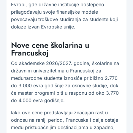
Evropi, gde državne institucije postepeno
prilagođavaju svoje finansijske modele i
povećavaju troškove studiranja za studente koji
dolaze izvan Evropske unije.
Nove cene školarina u
Francuskoj
Od akademske 2026/2027. godine, školarine na
državnim univerzitetima u Francuskoj za
međunarodne studente iznosiće približno 2.770
do 3.000 evra godišnje za osnovne studije, dok
će master programi biti u rasponu od oko 3.770
do 4.000 evra godišnje.
Iako ove cene predstavljaju značajan rast u
odnosu na raniji period, Francuska i dalje ostaje
među pristupačnijim destinacijama u zapadnoj