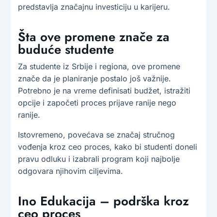
predstavlja značajnu investiciju u karijeru.
Šta ove promene znače za
buduće studente
Za studente iz Srbije i regiona, ove promene
znače da je planiranje postalo još važnije.
Potrebno je na vreme definisati budžet, istražiti
opcije i započeti proces prijave ranije nego
ranije.
Istovremeno, povećava se značaj stručnog
vođenja kroz ceo proces, kako bi studenti doneli
pravu odluku i izabrali program koji najbolje
odgovara njihovim ciljevima.
Ino Edukacija – podrška kroz
ceo proces