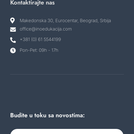
Kontaktirajte nas

Makedonska 30, Eurocentar, Beograd, Srbija
office@inoedukacija.com

+381 (0) 61 5544199

Pon-Pet: 09h - 17h

Budite u toku sa novostima: