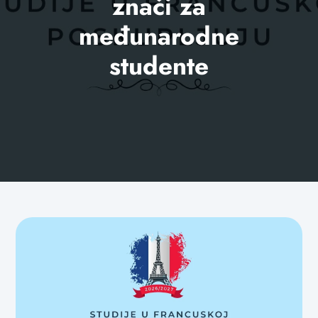
znači za
međunarodne
studente